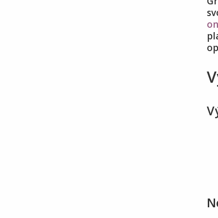
Gr
sv
on
pl
op
V
V
N