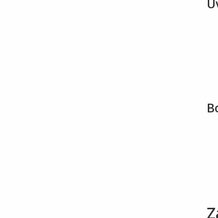
U
B
Z