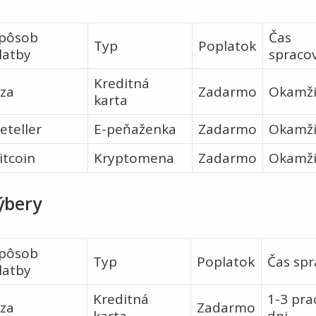
pôsob
Čas
Typ
Poplatok
latby
spraco
Kreditná
íza
Zadarmo
Okamži
karta
eteller
E-peňaženka
Zadarmo
Okamži
itcoin
Kryptomena
Zadarmo
Okamži
ýbery
pôsob
Typ
Poplatok
Čas spr
latby
Kreditná
1-3 pra
íza
Zadarmo