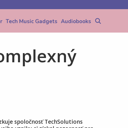
r
Tech Music Gadgets
Audiobooks
Search
Komplexný
zkuje spoločnosť TechSolutions