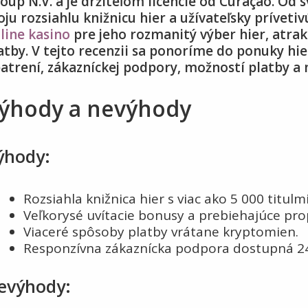
oup N.V. a je držiteľom licencie od Curaçao. Od s
oju rozsiahlu knižnicu hier a užívateľsky prívet
line kasino
pre jeho rozmanitý výber hier, atra
atby. V tejto recenzii sa ponoríme do ponuky hie
atrení, zákazníckej podpory, možností platby a 
ýhody a nevýhody
ýhody:
Rozsiahla knižnica hier s viac ako 5 000 titulmi
Veľkorysé uvítacie bonusy a prebiehajúce pro
Viaceré spôsoby platby vrátane kryptomien.
Responzívna zákaznícka podpora dostupná 24
evýhody: