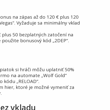
bonus na zápas až do 120 € plus 120
Vegas“. Vyžaduje sa minimálny vklad
 plus 50 bezplatných zatočení na
e použite bonusový kód „2DEP“.
piatok si hráči môžu uplatniť 50%
darmo na automate „Wolf Gold“
ho kódu „RELOAD“.
m hier, ktoré je možné vymeniť za
.
ez vkladu