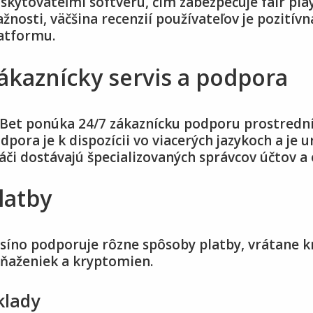
skytovateľmi softvéru, čím zabezpečuje fair play.
ažnosti, väčšina recenzií používateľov je pozití
atformu.
ákaznícky servis a podpora
Bet ponúka 24/7 zákaznícku podporu prostrední
dpora je k dispozícii vo viacerých jazykoch a je 
áči dostávajú špecializovaných správcov účtov a
latby
síno podporuje rôzne spôsoby platby, vrátane kr
ňaženiek a kryptomien.
klady