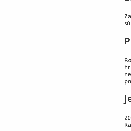
Za
sú
P
Bo
hr
ne
po
J
20
Ka