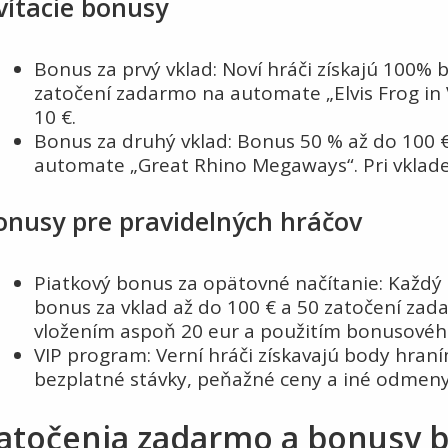
vítacie bonusy
Bonus za prvý vklad: Noví hráči získajú 100% 
zatočení zadarmo na automate „Elvis Frog in 
10 €.
Bonus za druhý vklad: Bonus 50 % až do 100 €
automate „Great Rhino Megaways“. Pri vklad
onusy pre pravidelných hráčov
Piatkový bonus za opätovné načítanie: Každý 
bonus za vklad až do 100 € a 50 zatočení za
vložením aspoň 20 eur a použitím bonusové
VIP program: Verní hráči získavajú body hraní
bezplatné stávky, peňažné ceny a iné odmeny
atočenia zadarmo a bonusy b