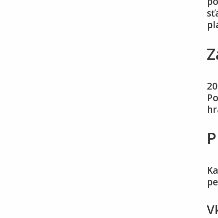
po
sť
pl
Z
20
Po
hr
P
Ka
pe
V